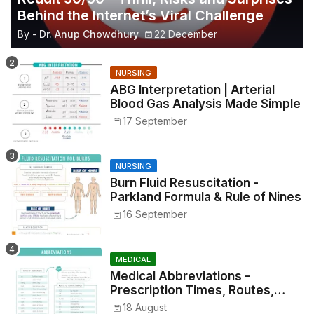
Behind the Internet’s Viral Challenge
By -
Dr. Anup Chowdhury
22 December
NURSING
ABG Interpretation | Arterial
Blood Gas Analysis Made Simple
17 September
NURSING
Burn Fluid Resuscitation -
Parkland Formula & Rule of Nines
16 September
MEDICAL
Medical Abbreviations -
Prescription Times, Routes,
Metrics, and Drug Preparations
18 August