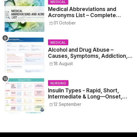
MEDICAL
Medical Abbreviations and
Acronyms List – Complete
Healthcare Reference
01 October
MEDICAL
Alcohol and Drug Abuse –
Causes, Symptoms, Addiction,
Withdrawal, and Treatment
18 August
NURSING
Insulin Types - Rapid, Short,
Intermediate & Long—Onset,
Peak, Duration, Mixing, and Safe
12 September
Administration