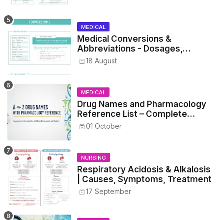
MEDICAL
Medical Conversions &
Abbreviations - Dosages,
Metrics, and Prescriptions
18 August
MEDICAL
Drug Names and Pharmacology
Reference List – Complete
Guide for Medical and Nursing
01 October
Students
NURSING
Respiratory Acidosis & Alkalosis
| Causes, Symptoms, Treatment
17 September